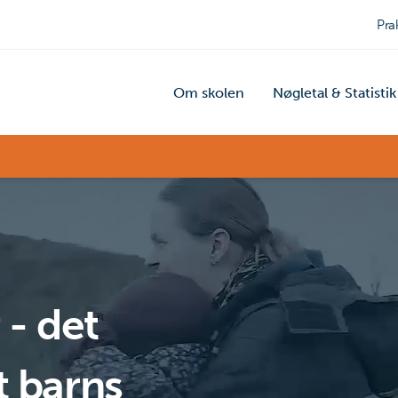
Pra
Om skolen
Nøgletal & Statistik
 - det
t barns