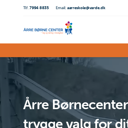
Tlf.
7994 8835
Email:
aarreskole@varde.dk
Årre Børnecenter
trygge valg for di