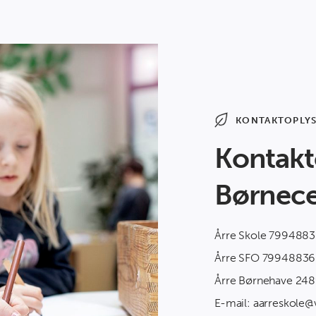
KONTAKTOPLY
Kontakto
Børnece
Årre Skole 7994883
Årre SFO 79948836
Årre Børnehave 24
E-mail: aarreskole@