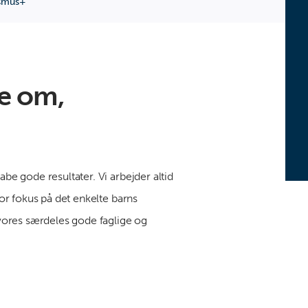
smus+
e om,
abe gode resultater. Vi arbejder altid
for fokus på det enkelte barns
e vores særdeles gode faglige og