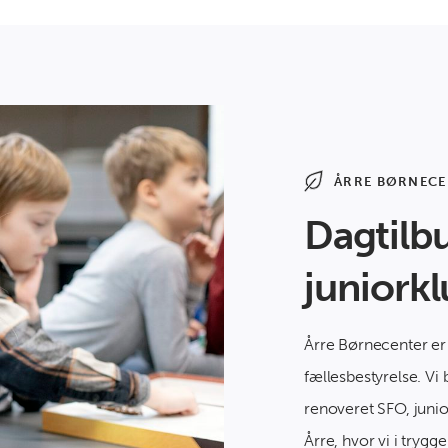
ÅRRE BØRNECE
Dagtilb
juniork
Årre Børnecenter er
fællesbestyrelse. Vi 
renoveret SFO, junio
Årre, hvor vi i tryg