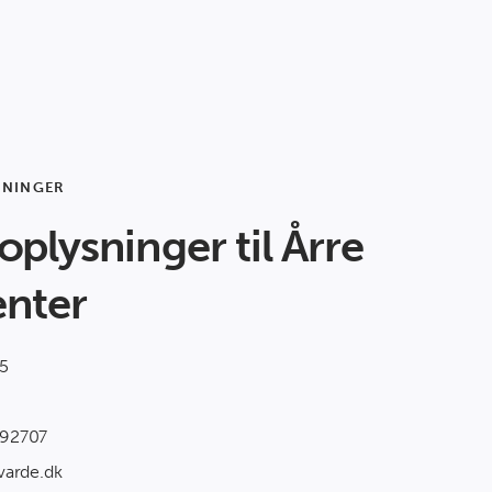
SNINGER
plysninger til Årre
nter
5
892707
varde.dk