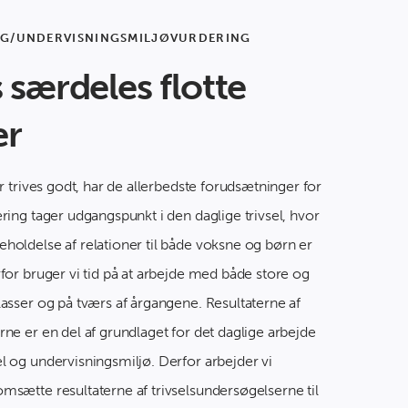
NG/UNDERVISNINGSMILJØVURDERING
 særdeles flotte
er
er trives godt, har de allerbedste forudsætninger for
æring tager udgangspunkt i den daglige trivsel, hvor
holdelse af relationer til både voksne og børn er
rfor bruger vi tid på at arbejde med både store og
lasser og på tværs af årgangene. Resultaterne af
rne er en del af grundlaget for det daglige arbejde
l og undervisningsmiljø. Derfor arbejder vi
msætte resultaterne af trivselsundersøgelserne til