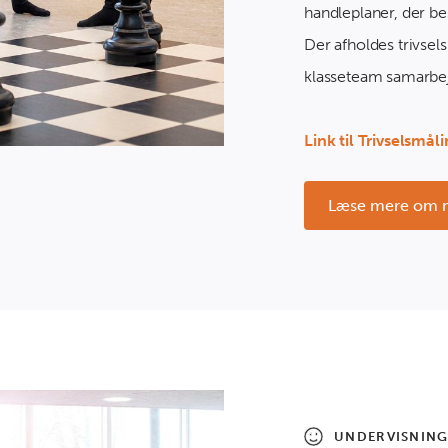
handleplaner, der be
Der afholdes trivsels
klasseteam samarbe
Link til Trivselsmåli
Læse mere om 
UNDERVISNING