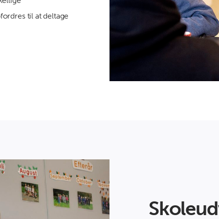
ellige
rdres til at deltage
Skoleud