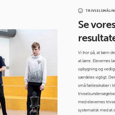
TRIVSELSMÅLI
Se vores
resultat
Vi tror på, at børn d
at lære. Elevernes l
opbygning og vedlige
særdeles vigtigt. De
små fællesskaber i k
trivselsundersøgelse
med elevernes trivse
systematisk med at o