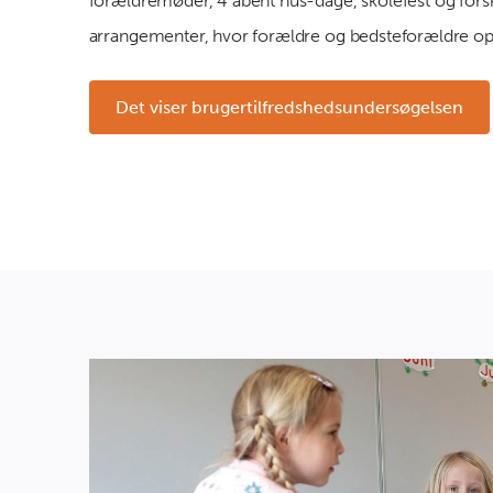
forældremøder, 4 åbent hus-dage, skolefest og forsk
arrangementer, hvor forældre og bedsteforældre opfo
Det viser brugertilfredshedsundersøgelsen