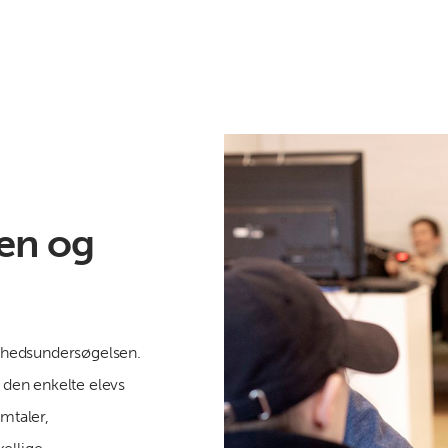
den og
edshedsundersøgelsen.
l den enkelte elevs
amtaler,