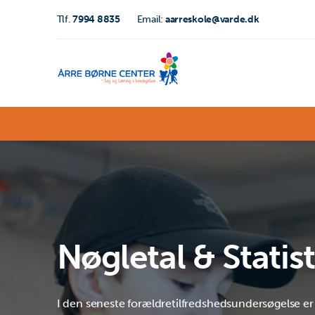
Tlf.
7994 8835
Email:
aarreskole@varde.dk
Nøgletal & Statist
I den seneste forældretilfredshedsundersøgelse er 