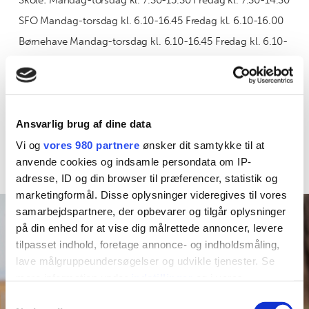
Skole: Mandag-torsdag kl. 7.30-15.30 Fredag kl. 7.30-14.30
SFO Mandag-torsdag kl. 6.10-16.45 Fredag kl. 6.10-16.00
Børnehave Mandag-torsdag kl. 6.10-16.45 Fredag kl. 6.10-
16.20
7994 8835
Telefon
Ansvarlig brug af dine data
aarreskole@varde.dk
Vi og
vores 980 partnere
ønsker dit samtykke til at
Email
anvende cookies og indsamle persondata om IP-
adresse, ID og din browser til præferencer, statistik og
marketingformål. Disse oplysninger videregives til vores
samarbejdspartnere, der opbevarer og tilgår oplysninger
på din enhed for at vise dig målrettede annoncer, levere
tilpasset indhold, foretage annonce- og indholdsmåling,
lave målgruppeundersøgelser og udvikle tjenester. Se
mere information under
indstillinger
og i vores
persondatapolitik. Du kan altid trække dit samtykke
Samtykkevalg